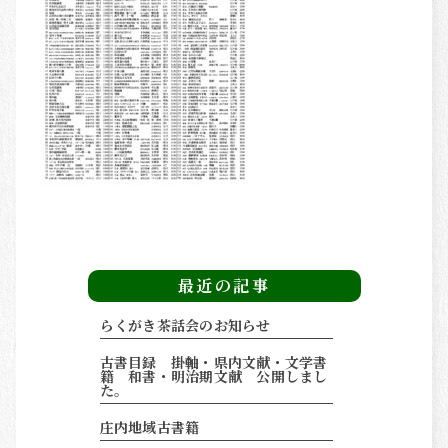
その他の商品紹介
OTHERS
最近の記事
らくがき茶話会のお知らせ
古書目録 掛軸・県内文献・文学書
籍 和書・明治期文献 公開しまし
た。
庄内地域古書籍