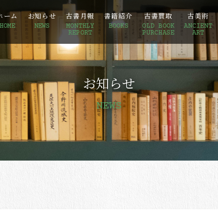
ホーム
お知らせ
古書月報
書籍紹介
古書買取
古美術
HOME
NEWS
MONTHLY
BOOKS
OLD BOOK
ANCIENT
REPORT
PURCHASE
ART
ホーム
MENU
HOME
お知らせ
お知らせ
NEWS
NEWS
古書月報
MONTHLY REPORT
書籍紹介