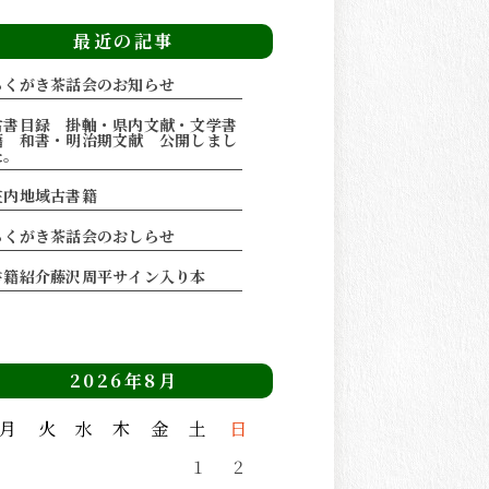
最近の記事
らくがき茶話会のお知らせ
古書目録 掛軸・県内文献・文学書
籍 和書・明治期文献 公開しまし
た。
庄内地域古書籍
らくがき茶話会のおしらせ
書籍紹介藤沢周平サイン入り本
2026年8月
月
火
水
木
金
土
日
1
2